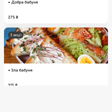
• Добра бабуня
275 ₴
3 акції
• Зла бабуня
315 ₴
3 акції