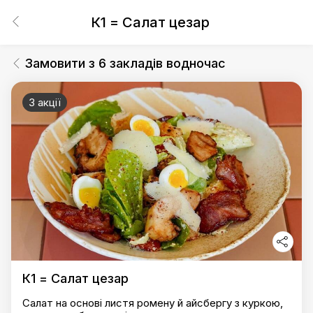
К1 = Салат цезар
Замовити з 6 закладів водночас
3 акції
К1 = Салат цезар
Салат на основі листя ромену й айсбергу з куркою,