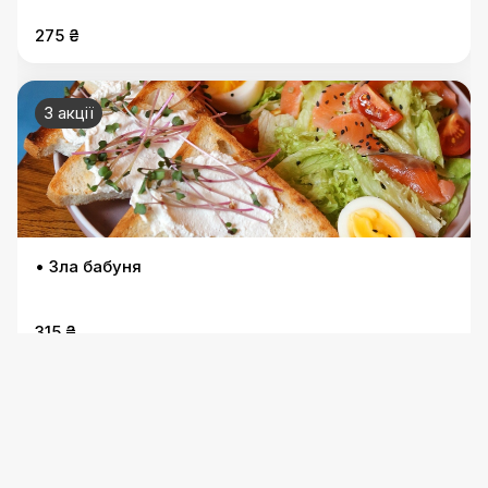
275 ₴
3 акції
• Зла бабуня
315 ₴
3 акції