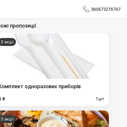
380673276767
ожі пропозиції
3 акції
Комплект одноразових приборів
4 ₴
1 шт
3 акції