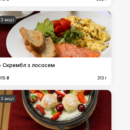
3 акції
• Скрембл з лососем
315 ₴
313 г
3 акції