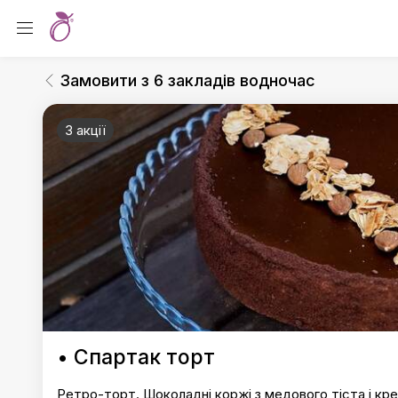
Замовити з 6 закладів водночас
Кавоварка
Замовити з 6 закладів водночас
3 акції
Замовити з 6 закладів водночас
• Спартак торт
Ретро-торт. Шоколадні коржі з медового тіста і кре