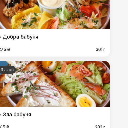
• Добра бабуня
275 ₴
361 г
3 акції
• Зла бабуня
315 ₴
282 г