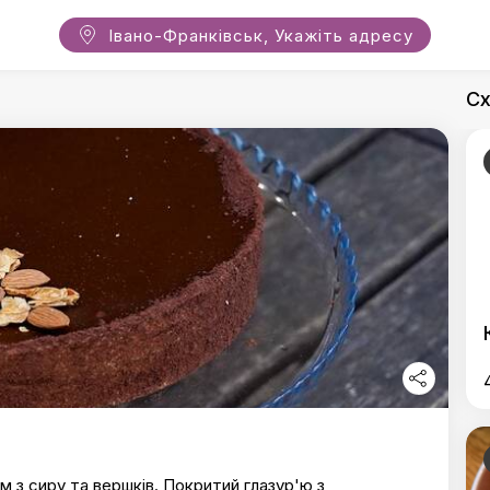
Івано-Франківськ, Укажіть адресу
Сх
м з сиру та вершків. Покритий глазур'ю з