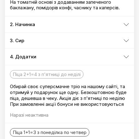
На томатній основі з додаванням запеченого
баклажану, помідорів конфі, часнику та каперсів.
2. Начинка
3. Сир
4. Додатки
Піца 2+1=4 з п'ятниці до неділі
Обирай своє суперсмачне тріо на нашому сайті, та
отримуй у подарунок ще одну. Безкоштовною буде
піца, дешевша в чеку. Акція діє з п'ятниці по неділю
При замовленні акції бонуси не використовуються
Наразі неактивна
Піца 1+1=3 з понеділка по четвер