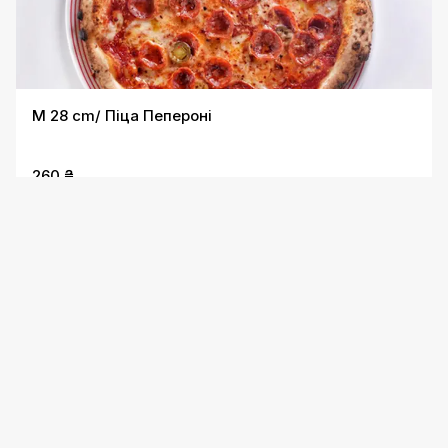
M 28 cm/ Піца Пепероні
260 ₴
2 акції
M 28 cm/ Піца потрійні гриби
260 ₴