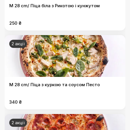
M 28 cm/ Піца біла з Рикотою і кунжутом
250 ₴
2 акції
M 28 cm/ Піца з куркою та соусом Песто
340 ₴
2 акції