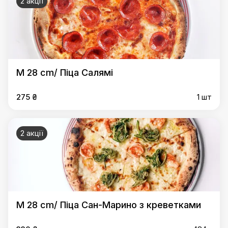
2 акції
M 28 cm/ Піца Салямі
275 ₴
1 шт
2 акції
M 28 cm/ Піца Сан-Марино з креветками