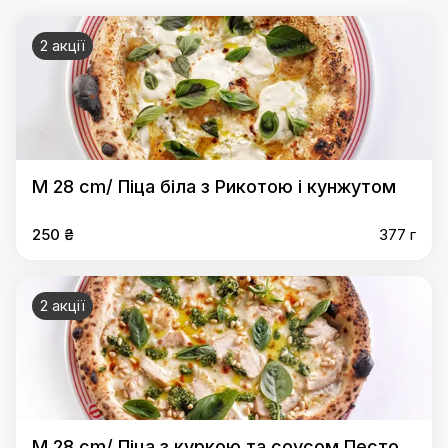
2 акції
M 28 cm/ Піца біла з Рикотою і кунжутом
250 ₴
377 г
2 акції
M 28 cm/ Піца з куркою та соусом Песто