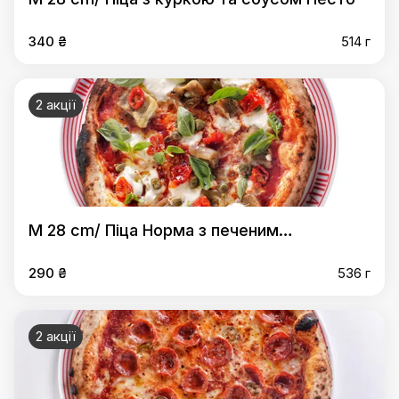
340 ₴
514 г
2 акції
M 28 cm/ Піца Норма з печеним
баклажаном і Рикотою
290 ₴
536 г
2 акції