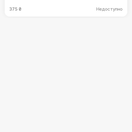
375 ₴
Недоступно
2 акції
М 28 cm/ Піца Вітелло Тоннато
370 ₴
1 шт