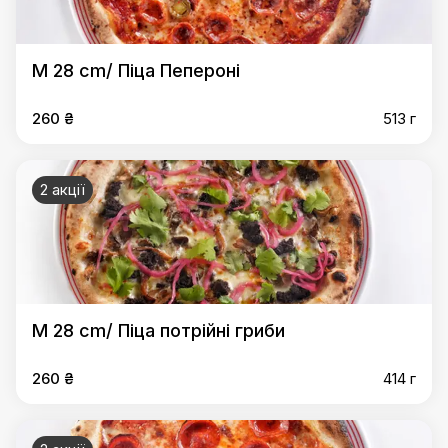
M 28 cm/ Піца Пепероні
260 ₴
513 г
2 акції
M 28 cm/ Піца потрійні гриби
260 ₴
414 г