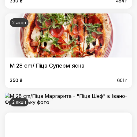
330 ₴
484 г
2 акції
M 28 cm/ Піца Суперм'ясна
350 ₴
601 г
2 акції