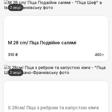
2 акції
M 28 cm/ Піца Подвійне салямі
310 ₴
460 г
2 акції
S 28см/ Піца з ребром та капустою кімчі