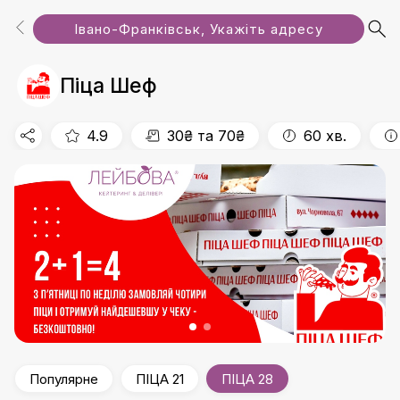
Івано-Франківськ, Укажіть адресу
Популярне
ПІЦА 21
ПІЦА 28
Піца Шеф
4.9
30₴ та 70₴
60 хв.
Популярне
ПІЦА 21
ПІЦА 28