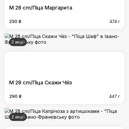
M 28 cm/Піца Маргарита
230 ₴
474 г
2 акції
M 28 cm/Піца Скажи Чіііз
290 ₴
447 г
2 акції