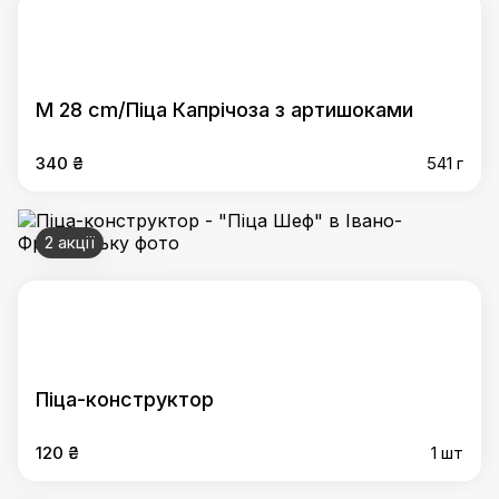
M 28 cm/Піца Капрічоза з артишоками
340 ₴
541 г
2 акції
Піца-конструктор
120 ₴
1 шт